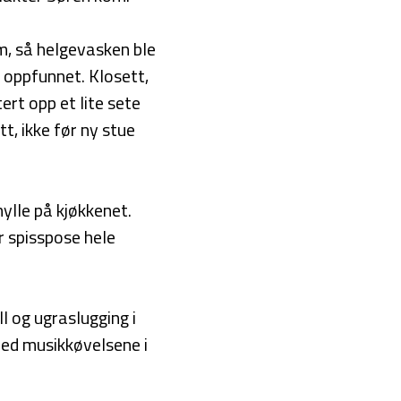
m, så helgevasken ble
 oppfunnet. Klosett,
ert opp et lite sete
t, ikke før ny stue
ylle på kjøkkenet.
r spisspose hele
l og ugraslugging i
med musikkøvelsene i