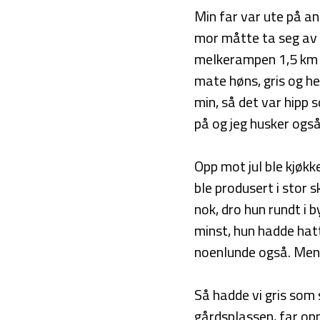
Min far var ute på an
mor måtte ta seg av 
melkerampen 1,5 km 
mate høns, gris og he
min, så det var hipp 
på og jeg husker også
Opp mot jul ble kjøkk
ble produsert i stor 
nok, dro hun rundt i 
minst, hun hadde hat
noenlunde også. Men j
Så hadde vi gris som s
gårdsplassen, far opp