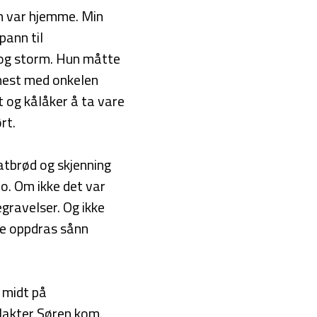
an var hjemme. Min
pann til
 og storm. Hun måtte
 hest med onkelen
t og kålåker å ta vare
rt.
latbrød og skjenning
ho. Om ikke det var
egravelser. Og ikke
le oppdras sånn
e midt på
slakter Søren kom.