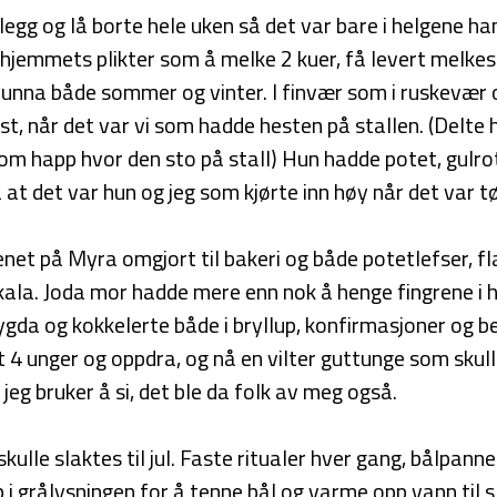
legg og lå borte hele uken så det var bare i helgene h
hjemmets plikter som å melke 2 kuer, få levert melkes
unna både sommer og vinter. I finvær som i ruskevær
st, når det var vi som hadde hesten på stallen. (Delte
som happ hvor den sto på stall) Hun hadde potet, gulro
 at det var hun og jeg som kjørte inn høy når det var tø
enet på Myra omgjort til bakeri og både potetlefser, f
skala. Joda mor hadde mere enn nok å henge fingrene i 
bygda og kokkelerte både i bryllup, konfirmasjoner og b
t 4 unger og oppdra, og nå en vilter guttunge som skul
eg bruker å si, det ble da folk av meg også.
kulle slaktes til jul. Faste ritualer hver gang, bålpann
 i grålysningen for å tenne bål og varme opp vann til 