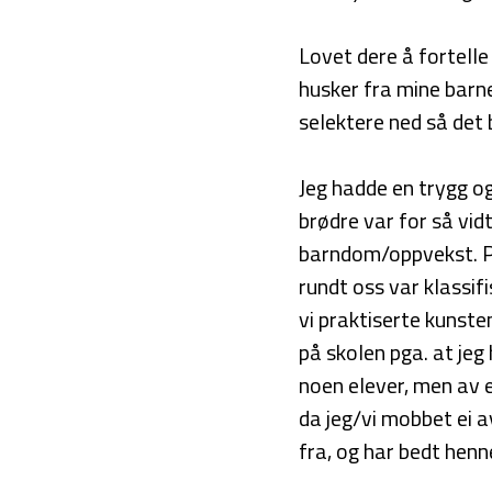
Lovet dere å fortelle 
husker fra mine barne
selektere ned så det b
Jeg hadde en trygg 
brødre var for så vid
barndom/oppvekst. På
rundt oss var klassifi
vi praktiserte kunste
på skolen pga. at je
noen elever, men av e
da jeg/vi mobbet ei a
fra, og har bedt henn