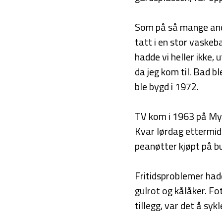
Som på så mange andr
tatt i en stor vaske
hadde vi heller ikke, 
da jeg kom til. Bad b
ble bygd i 1972.
TV kom i 1963 på Myra
Kvar lørdag ettermid
peanøtter kjøpt på bu
Fritidsproblemer hadd
gulrot og kålåker. Fo
tillegg, var det å syk