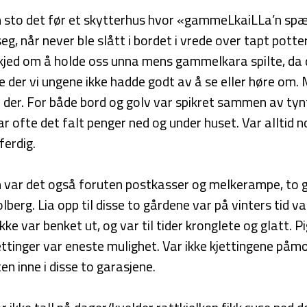
sto det før et skytterhus hvor «gammeLkaiLLa’n spæ
 seg, når never ble slått i bordet i vrede over tapt potte
skjed om å holde oss unna mens gammelkara spilte, da 
ke der vi ungene ikke hadde godt av å se eller høre om.
ne der. For både bord og golv var spikret sammen av t
ar ofte det falt penger ned og under huset. Var alltid n
ferdig.
var det også foruten postkasser og melkerampe, to ga
lberg. Lia opp til disse to gårdene var på vinters tid 
kke var benket ut, og var til tider kronglete og glatt. 
ettinger var eneste mulighet. Var ikke kjettingene påm
en inne i disse to garasjene.