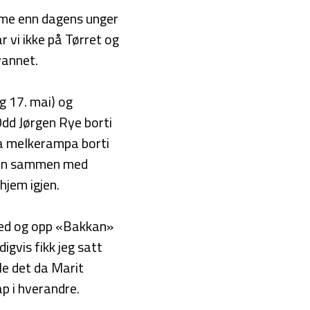
mme enn dagens unger
 vi ikke på Tørret og
vannet.
og 17. mai) og
dd Jørgen Rye borti
ra melkerampa borti
tten sammen med
hjem igjen.
 ned og opp «Bakkan»
igvis fikk jeg satt
le det da Marit
p i hverandre.