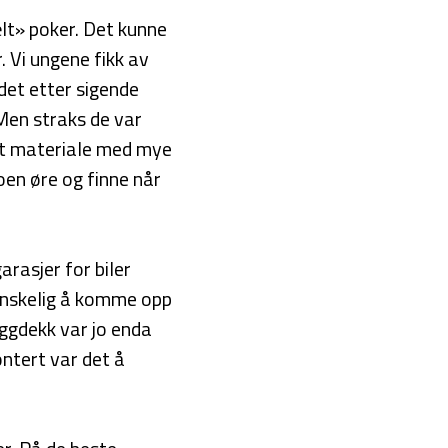
lt» poker. Det kunne
r. Vi ungene fikk av
det etter sigende
 Men straks de var
ynt materiale med mye
oen øre og finne når
rasjer for biler
vanskelig å komme opp
Piggdekk var jo enda
ontert var det å