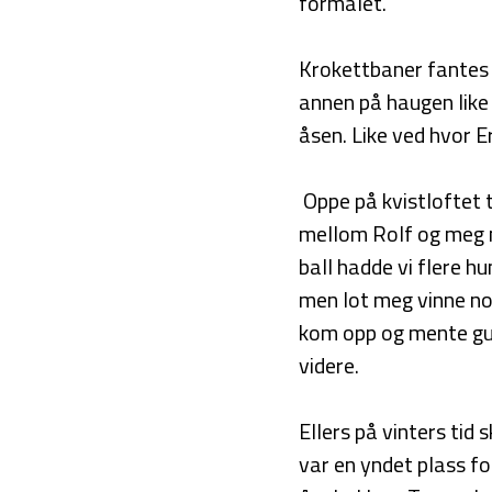
formålet.
Krokettbaner fantes 
annen på haugen like 
åsen. Like ved hvor E
Oppe på kvistloftet t
mellom Rolf og meg nå
ball hadde vi flere h
men lot meg vinne noe
kom opp og mente gut
videre.
Ellers på vinters tid 
var en yndet plass f