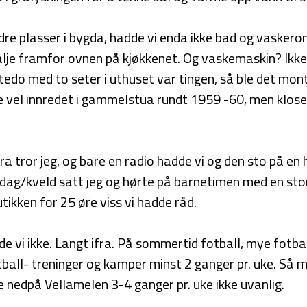
e plasser i bygda, hadde vi enda ikke bad og vaskero
balje framfor ovnen på kjøkkenet. Og vaskemaskin? Ikke
utedo med to seter i uthuset var tingen, så ble det mont
le vel innredet i gammelstua rundt 1959 -60, men kloset
 tror jeg, og bare en radio hadde vi og den sto på en h
dag/kveld satt jeg og hørte på barnetimen med en sto
tikken for 25 øre viss vi hadde råd.
e vi ikke. Langt ifra. På sommertid fotball, mye fotbal
tball- treninger og kamper minst 2 ganger pr. uke. Så 
le nedpå Vellamelen 3-4 ganger pr. uke ikke uvanlig.