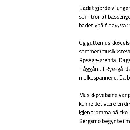
Badet gjorde vi unge
som tror at bassenge
badet «på floa», var 
Og guttemusikkøvelser 
sommer (musikkstevne
Røsegg-grenda. Dagen
Håggån til Rye-gård
melkespannene. Da bil
Musikkøvelsene var p
kunne det være en dry
igjen tromma på skole
Bergsmo begynte i mu