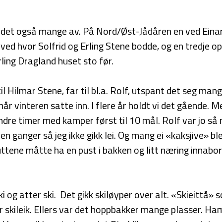
det også mange av. På Nord/Øst-Jådåren en ved Eina
ved hvor Solfrid og Erling Stene bodde, og en tredje o
rling Dragland huset sto før.
il Hilmar Stene, far til bl.a. Rolf, utspant det seg ma
r vinteren satte inn. I flere år holdt vi det gående.
undre timer med kamper først til 10 mål. Rolf var jo s
n ganger så jeg ikke gikk lei. Og mang ei «kaksjive» bl
tene måtte ha en pust i bakken og litt næring innabord
ski og atter ski. Det gikk skiløyper over alt. «Skieittå» 
or skileik. Ellers var det hoppbakker mange plasser. H