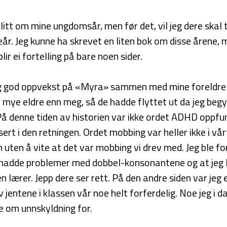
litt om mine ungdomsår, men før det, vil jeg dere skal ta
år. Jeg kunne ha skrevet en liten bok om disse årene, 
lir ei fortelling på bare noen sider.
og god oppvekst på «Myra» sammen med mine foreldre 
t mye eldre enn meg, så de hadde flyttet ut da jeg beg
 denne tiden av historien var ikke ordet ADHD oppfun
sert i den retningen. Ordet mobbing var heller ikke i vå
n uten å vite at det var mobbing vi drev med. Jeg ble 
g hadde problemer med dobbel-konsonantene og at jeg le
n lærer. Jepp dere ser rett. På den andre siden var jeg
v jentene i klassen vår noe helt forferdelig. Noe jeg i 
e om unnskyldning for.