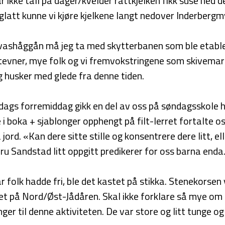
 ikke tall på dager/kvelder rattkjelken fikk suse ned d
glatt kunne vi kjøre kjelkene langt nedover Inderbergm
rvashåggån må jeg ta med skytterbanen som ble etable
tevner, mye folk og vi fremvokstringene som skivema
g husker med glede fra denne tiden.
ndags forremiddag gikk en del av oss på søndagsskole 
 i boka + sjablonger opphengt på filt-lerret fortalte 
 jord. «Kan dere sitte stille og konsentrere dere litt, el
 fru Sandstad litt oppgitt predikerer for oss barna enda
r folk hadde fri, ble det kastet på stikka. Stenekorsen
t på Nord/Øst-Jådåren. Skal ikke forklare så mye om s
nger til denne aktiviteten. De var store og litt tunge o