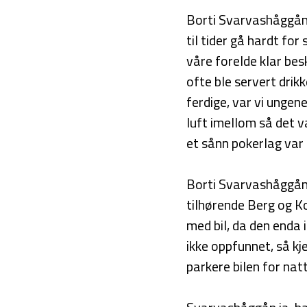
Borti Svarvashåggån 
til tider gå hardt for
våre forelde klar be
ofte ble servert drik
ferdige, var vi unge
luft imellom så det v
et sånn pokerlag var 
Borti Svarvashåggån 
tilhørende Berg og Ko
med bil, da den enda i
ikke oppfunnet, så kj
parkere bilen for natt