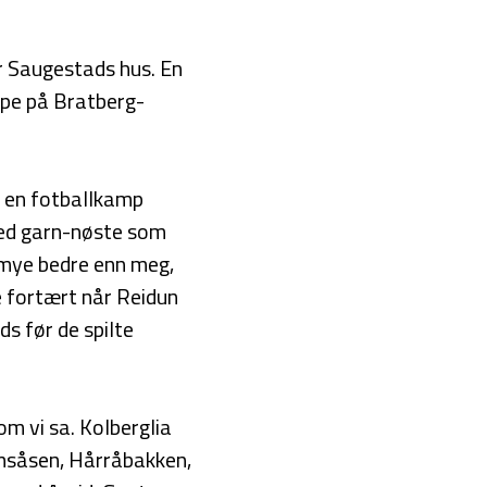
r Saugestads hus. En
ppe på Bratberg-
ng en fotballkamp
 Med garn-nøste som
å mye bedre enn meg,
e fortært når Reidun
s før de spilte
som vi sa. Kolberglia
amsåsen, Hårråbakken,