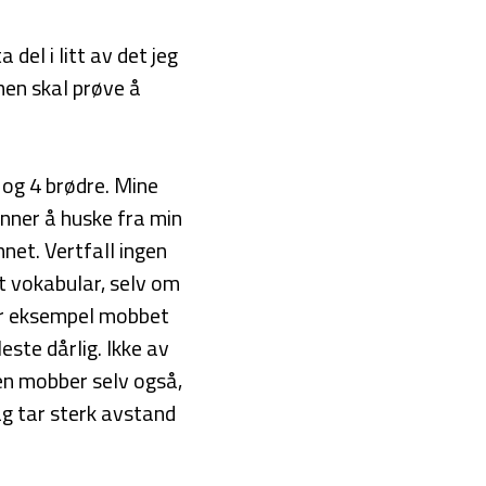
 del i litt av det jeg
men skal prøve å
og 4 brødre. Mine
ynner å huske fra min
net. Vertfall ingen
rt vokabular, selv om
for eksempel mobbet
ste dårlig. Ikke av
 en mobber selv også,
dag tar sterk avstand