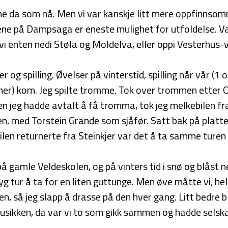
ne da som nå. Men vi var kanskje litt mere oppfinnso
ne på Dampsaga er eneste mulighet for utfoldelse. Var
vi enten nedi Støla og Moldelva, eller oppi Vesterhus-
og spilling. Øvelser på vinterstid, spilling når vår (1 
r) kom. Jeg spilte tromme. Tok over trommen etter O
 jeg hadde avtalt å få tromma, tok jeg melkebilen f
en, med Torstein Grande som sjåfør. Satt bak på pla
en returnerte fra Steinkjer var det å ta samme turen 
å gamle Veldeskolen, og på vinters tid i snø og blåst
g tur å ta for en liten guttunge. Men øve måtte vi, held
n, så jeg slapp å drasse på den hver gang. Litt bedre b
sikken, da var vi to som gikk sammen og hadde selska