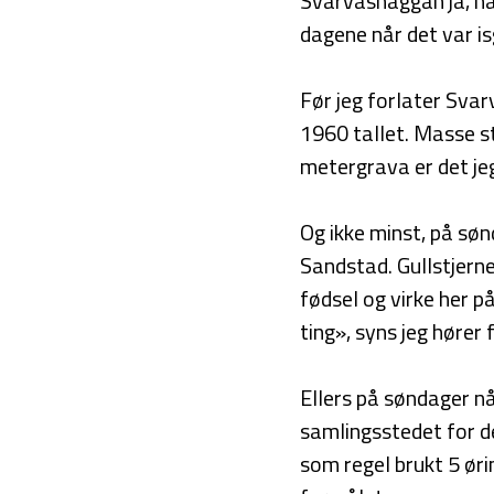
Svarvashåggån ja, har
dagene når det var is
Før jeg forlater Sva
1960 tallet. Masse s
metergrava er det je
Og ikke minst, på sø
Sandstad. Gullstjerne
fødsel og virke her på
ting», syns jeg hører
Ellers på søndager nå
samlingsstedet for de
som regel brukt 5 øri