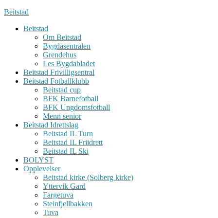
Beitstad
Beitstad
Om Beitstad
Bygdasentralen
Grendehus
Les Bygdabladet
Beitstad Frivilligsentral
Beitstad Fotballklubb
Beitstad cup
BFK Barnefotball
BFK Ungdomsfotball
Menn senior
Beitstad Idrettslag
Beitstad IL Turn
Beitstad IL Friidrett
Beitstad IL Ski
BOLYST
Opplevelser
Beitstad kirke (Solberg kirke)
Yttervik Gard
Fargetuva
Steinfjellbakken
Tuva